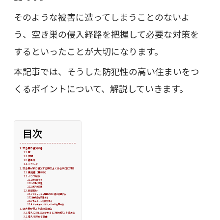
そのような被害に遭ってしまうことのないよ
う、空き巣の侵入経路を把握して必要な対策を
するといったことが大切になります。
本記事では、そうした防犯性の高い住まいをつ
くるポイントについて、解説していきます。
目次
空き巣の侵入経路
窓
玄関
勝手口
ベランダ
空き巣が家に侵入する際のよくある手口と対策
無施錠（無締り）
ガラス破り
防犯ガラス
内窓の設置
雨戸の設置
施錠開け
セキュリティ性能の高い鍵に変更する
補助鍵を設置する
サムターンを防犯する
ドアチェーンやドアガードを閉める
空き巣が侵入を諦める理由
侵入に5分以上かかると7割が侵入を諦める
侵入を諦める理由