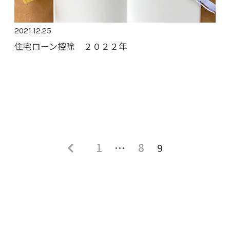
2021.12.25
住宅ローン控除 ２０２２年
固
固
固
1
…
8
9
定
定
定
ペ
ー
ペ
ペ
ジ
ー
ー
ジ
ジ